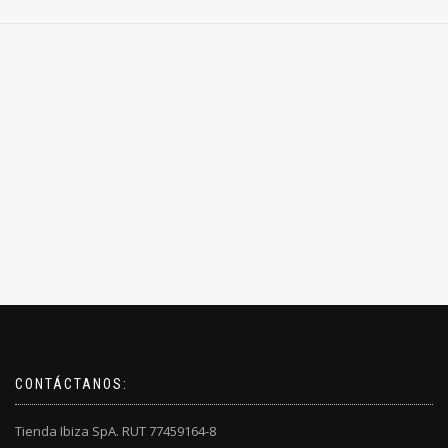
CONTÁCTANOS:
Tienda Ibiza SpA. RUT 77459164-8