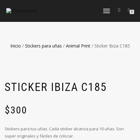
CAMBIAR
0
NAVEGACIÓN
Inicio
/
Stickers para uñas
/
Animal Print
/ Sticker Ibiza C185
STICKER IBIZA C185
$
300
Stickers para tus uñas. Cada sticker alcanza para 10 uñas. Son
super originales y fáciles de colocar.