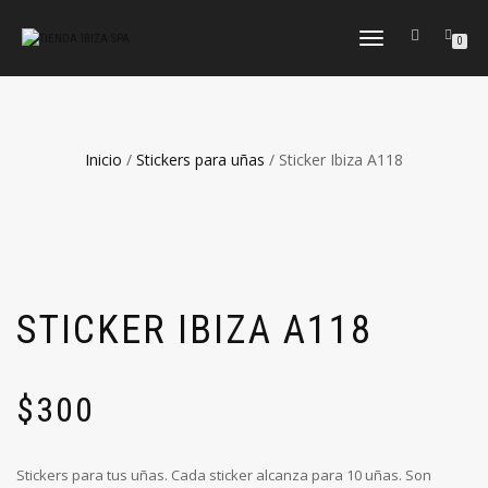
CAMBIAR
0
NAVEGACIÓN
Inicio
/
Stickers para uñas
/ Sticker Ibiza A118
STICKER IBIZA A118
$
300
Stickers para tus uñas. Cada sticker alcanza para 10 uñas. Son