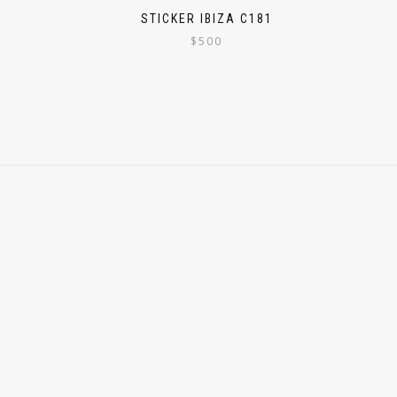
STICKER IBIZA C181
$
500