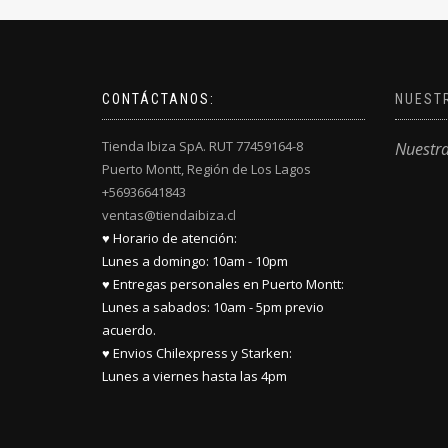
CONTÁCTANOS:
NUEST
Tienda Ibiza SpA. RUT 77459164-8
Nuestr
Puerto Montt, Región de Los Lagos
+56936641843
ventas@tiendaibiza.cl
♥ Horario de atención:
Lunes a domingo: 10am - 10pm
♥ Entregas personales en Puerto Montt:
Lunes a sabados: 10am - 5pm previo
acuerdo.
♥ Envios Chilexpress y Starken:
Lunes a viernes hasta las 4pm