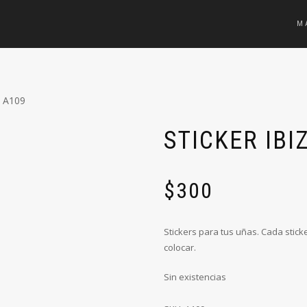
M
a A109
STICKER IBI
$
300
Stickers para tus uñas. Cada stick
colocar.
Sin existencias