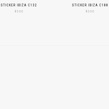
STICKER IBIZA C132
STICKER IBIZA C188
$
500
$
500