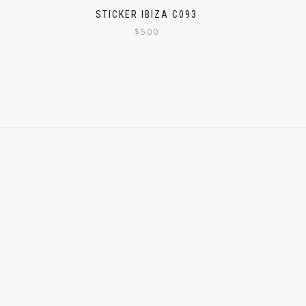
STICKER IBIZA C093
$
500