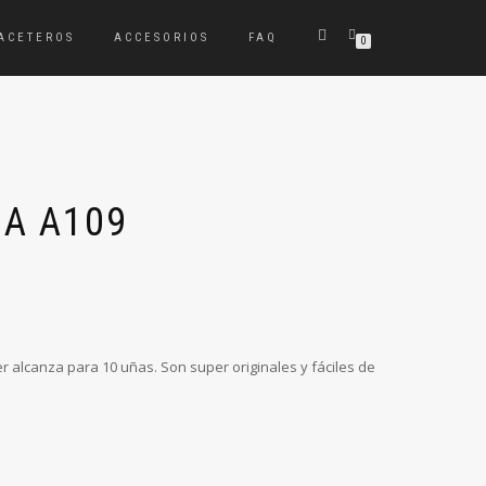
ACETEROS
ACCESORIOS
FAQ
0
ZA A109
er alcanza para 10 uñas. Son super originales y fáciles de