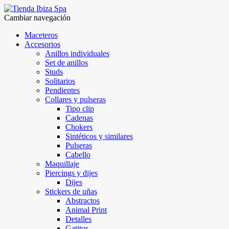
Cambiar navegación
Maceteros
Accesorios
Anillos individuales
Set de anillos
Studs
Solitarios
Pendientes
Collares y pulseras
Tipo clip
Cadenas
Chokers
Sintéticos y similares
Pulseras
Cabello
Maquillaje
Piercings y dijes
Dijes
Stickers de uñas
Abstractos
Animal Print
Detalles
Gatitos