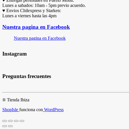
♥ Entregas personales en Puerto Montt:
Lunes a sabados: 10am - 5pm previo acuerdo.
♥ Envios Chilexpress y Starken:
Lunes a viernes hasta las 4pm
Nuestra pagina en Facebook
Nuestra pagina en Facebook
Instagram
Preguntas frecuentes
® Tienda Ibiza
ShopIsle
funciona con
WordPress