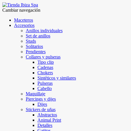
Cambiar navegación
Maceteros
Accesorios
Anillos individuales
Set de anillos
Studs
Solitarios
Pendientes
Collares y pulseras
Tipo clip
Cadenas
Chokers
Sintéticos y similares
Pulseras
Cabello
Maquillaje
Piercings y dijes
Dijes
Stickers de uñas
Abstractos
Animal Print
Detalles
Gatitos