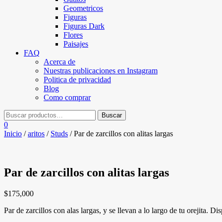
Geometricos
Figuras
Figuras Dark
Flores
Paisajes
FAQ
Acerca de
Nuestras publicaciones en Instagram
Politica de privacidad
Blog
Como comprar
0
Inicio
/
aritos
/
Studs
/ Par de zarcillos con alitas largas
Par de zarcillos con alitas largas
$
175,000
Par de zarcillos con alas largas, y se llevan a lo largo de tu orejita. D