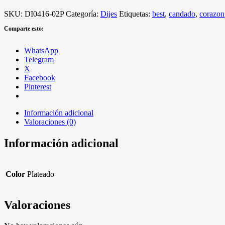
SKU:
DI0416-02P
Categoría:
Dijes
Etiquetas:
best
,
candado
,
corazon
Comparte esto:
WhatsApp
Telegram
X
Facebook
Pinterest
Información adicional
Valoraciones (0)
Información adicional
Color
Plateado
Valoraciones