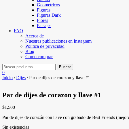
Geometricos
Figuras
Figuras Dark
Flores
Paisajes
FAQ
Acerca de
Nuestras publicaciones en Instagram
Politica de privacidad
Blog
Como comprar
0
Inicio
/
Dijes
/ Par de dijes de corazon y llave #1
Par de dijes de corazon y llave #1
$
1,500
Par de dijes de corazón con llave con grabado de Best Friends (mejor
Sin existencias