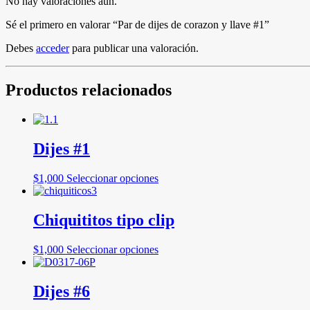
No hay valoraciones aún.
Sé el primero en valorar “Par de dijes de corazon y llave #1”
Debes
acceder
para publicar una valoración.
Productos relacionados
Dijes #1
Este
$
1,000
Seleccionar opciones
producto
tiene
múltiples
Chiquititos tipo clip
variantes.
Las
Este
$
1,000
Seleccionar opciones
opciones
producto
se
tiene
pueden
múltiples
Dijes #6
elegir
variantes.
en