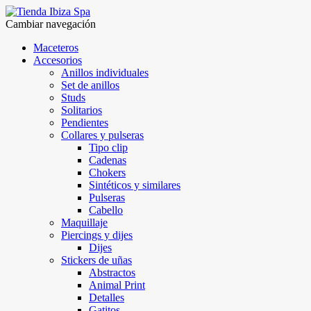
Cambiar navegación
Maceteros
Accesorios
Anillos individuales
Set de anillos
Studs
Solitarios
Pendientes
Collares y pulseras
Tipo clip
Cadenas
Chokers
Sintéticos y similares
Pulseras
Cabello
Maquillaje
Piercings y dijes
Dijes
Stickers de uñas
Abstractos
Animal Print
Detalles
Gatitos