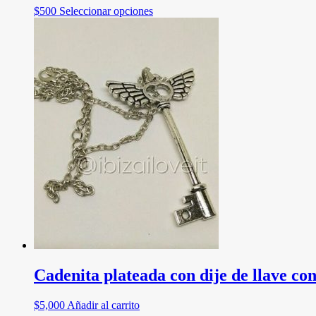
Las
la
Este
$
500
Seleccionar opciones
opciones
página
producto
se
de
tiene
pueden
producto
múltiples
elegir
variantes.
en
Las
la
opciones
página
se
de
pueden
producto
elegir
en
la
página
de
producto
Cadenita plateada con dije de llave con
$
5,000
Añadir al carrito