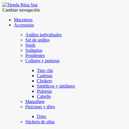
Cambiar navegación
Maceteros
Accesorios
Anillos individuales
Set de anillos
Studs
Solitarios
Pendientes
Collares y pulseras
Tipo clip
Cadenas
Chokers
Sintéticos y similares
Pulseras
Cabello
Maquillaje
Piercings y dijes
Dijes
Stickers de uñas