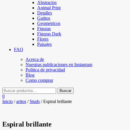
Abstractos
Animal Print
Detalles
Gatitos
Geometricos
Figuras
Figuras Dark
Flores
Paisajes
FAQ
Acerca de
Nuestras publicaciones en Instagram
Politica de privacidad
Blog
Como comprar
0
Inicio
/
aritos
/
Studs
/ Espiral brillante
Espiral brillante