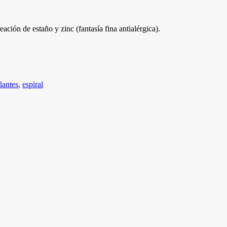
leación de estaño y zinc (fantasía fina antialérgica).
llantes
,
espiral