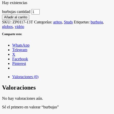
Hay existencias
burbujas cantidad
Añadir al carrito
SKU:
ZP0117-13T
Categorías:
aritos
,
Studs
Etiquetas:
burbuja
,
globos
,
vidrio
Comparte esto:
WhatsApp
Telegram
X
Facebook
Pinterest
Valoraciones (0)
Valoraciones
No hay valoraciones aún.
Sé el primero en valorar “burbujas”