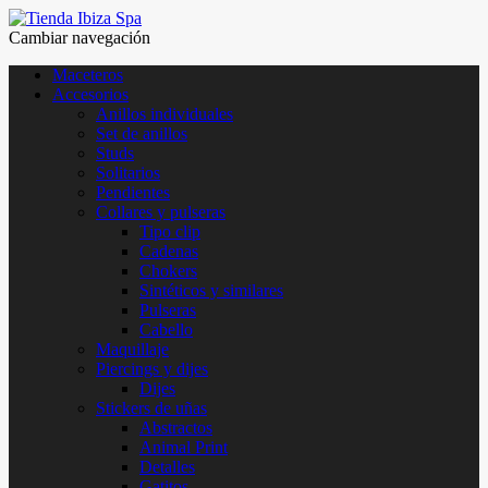
Cambiar navegación
Maceteros
Accesorios
Anillos individuales
Set de anillos
Studs
Solitarios
Pendientes
Collares y pulseras
Tipo clip
Cadenas
Chokers
Sintéticos y similares
Pulseras
Cabello
Maquillaje
Piercings y dijes
Dijes
Stickers de uñas
Abstractos
Animal Print
Detalles
Gatitos