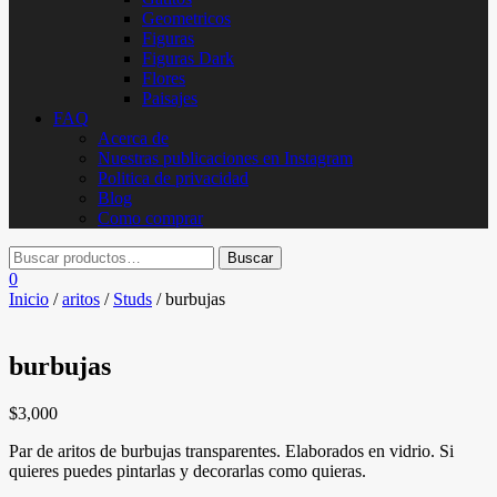
Geometricos
Figuras
Figuras Dark
Flores
Paisajes
FAQ
Acerca de
Nuestras publicaciones en Instagram
Politica de privacidad
Blog
Como comprar
0
Inicio
/
aritos
/
Studs
/ burbujas
burbujas
$
3,000
Par de aritos de burbujas transparentes. Elaborados en vidrio. Si
quieres puedes pintarlas y decorarlas como quieras.