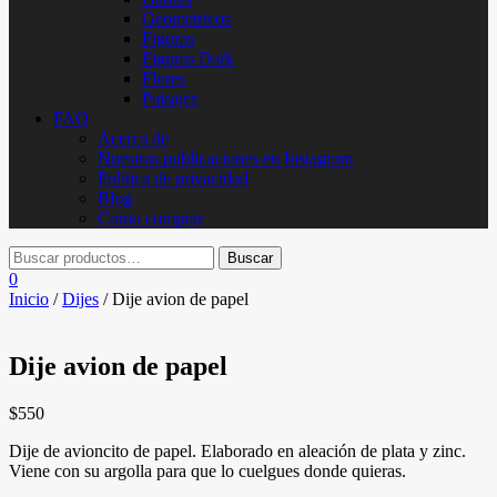
Geometricos
Figuras
Figuras Dark
Flores
Paisajes
FAQ
Acerca de
Nuestras publicaciones en Instagram
Politica de privacidad
Blog
Como comprar
0
Inicio
/
Dijes
/ Dije avion de papel
Dije avion de papel
$
550
Dije de avioncito de papel. Elaborado en aleación de plata y zinc.
Viene con su argolla para que lo cuelgues donde quieras.