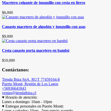
Macetero colgante de junquillo con cesta en fierro
$
6,000
Canasto macetero de algodón y junquillo con asas
$
9,000
Cesta canasto porta macetero en bambú
$
10,000
Contáctanos:
Tienda Ibiza SpA. RUT 77459164-8
Puerto Montt, Región de Los Lagos
+56936641843
ventas@tiendaibiza.cl
♥ Horario de atención:
Lunes a domingo: 10am - 10pm
♥ Entregas personales en Puerto Montt:
Lunes a sabados: 10am - 5pm previo acuerdo.