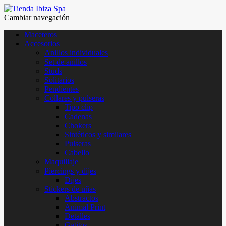
Cambiar navegación
Maceteros
Accesorios
Anillos individuales
Set de anillos
Studs
Solitarios
Pendientes
Collares y pulseras
Tipo clip
Cadenas
Chokers
Sintéticos y similares
Pulseras
Cabello
Maquillaje
Piercings y dijes
Dijes
Stickers de uñas
Abstractos
Animal Print
Detalles
Gatitos