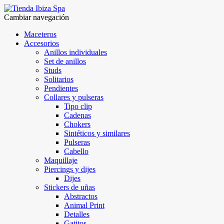
Cambiar navegación
Maceteros
Accesorios
Anillos individuales
Set de anillos
Studs
Solitarios
Pendientes
Collares y pulseras
Tipo clip
Cadenas
Chokers
Sintéticos y similares
Pulseras
Cabello
Maquillaje
Piercings y dijes
Dijes
Stickers de uñas
Abstractos
Animal Print
Detalles
Gatitos