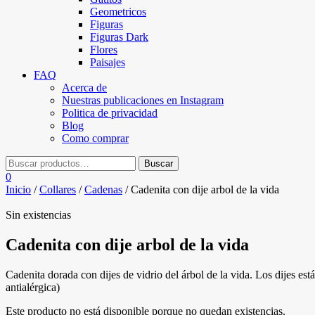
Geometricos
Figuras
Figuras Dark
Flores
Paisajes
FAQ
Acerca de
Nuestras publicaciones en Instagram
Politica de privacidad
Blog
Como comprar
0
Inicio
/
Collares
/
Cadenas
/ Cadenita con dije arbol de la vida
Sin existencias
Cadenita con dije arbol de la vida
Cadenita dorada con dijes de vidrio del árbol de la vida. Los dijes es
antialérgica)
Este producto no está disponible porque no quedan existencias.