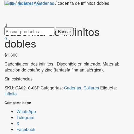
Inicio
/
Collares
/
Cadenas
/ cadenita de infinitos dobles
Cambiar
navegaci
cadenita de infinitos
dobles
0
$
1,600
Cadenita con dos infinitos . Disponible en plateado. Material:
aleación de estaño y zinc (fantasía fina antialérgica).
Sin existencias
SKU:
CA0216-06P
Categorías:
Cadenas
,
Collares
Etiqueta:
infinito
Comparte esto:
WhatsApp
Telegram
X
Facebook