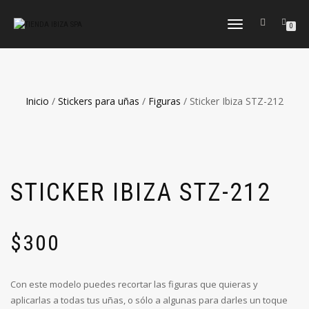
CAMBIAR
0
NAVEGACIÓN
Inicio
/
Stickers para uñas
/
Figuras
/ Sticker Ibiza STZ-212
STICKER IBIZA STZ-212
$
300
Con este modelo puedes recortar las figuras que quieras y
aplicarlas a todas tus uñas, o sólo a algunas para darles un toque