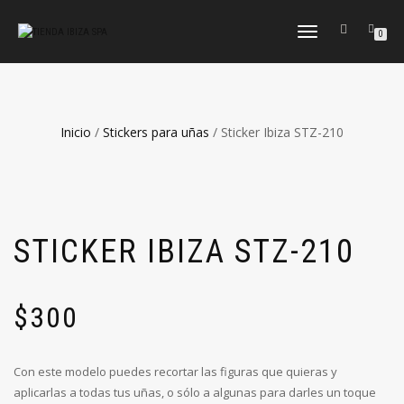
CAMBIAR
0
NAVEGACIÓN
Inicio
/
Stickers para uñas
/ Sticker Ibiza STZ-210
STICKER IBIZA STZ-210
$
300
Con este modelo puedes recortar las figuras que quieras y
aplicarlas a todas tus uñas, o sólo a algunas para darles un toque