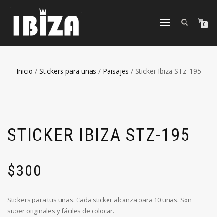
CAMBIAR
0
NAVEGACIÓN
Inicio
/
Stickers para uñas
/
Paisajes
/ Sticker Ibiza STZ-195
STICKER IBIZA STZ-195
$
300
Stickers para tus uñas. Cada sticker alcanza para 10 uñas. Son
super originales y fáciles de colocar.