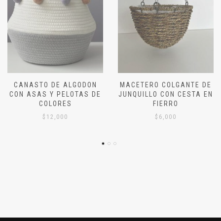
ON
MACETERO COLGANTE DE
CANASTO MACETERO 
 DE
JUNQUILLO CON CESTA EN
ALGODÓN Y JUNQUIL
FIERRO
CON ASAS
$
6,000
$
9,000