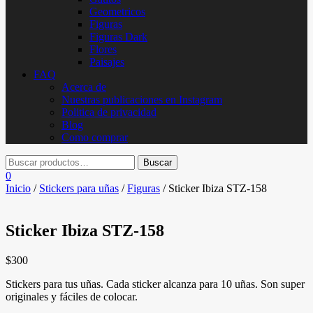
Geometricos
Figuras
Figuras Dark
Flores
Paisajes
FAQ
Acerca de
Nuestras publicaciones en Instagram
Politica de privacidad
Blog
Como comprar
0
Inicio
/
Stickers para uñas
/
Figuras
/ Sticker Ibiza STZ-158
Sticker Ibiza STZ-158
$
300
Stickers para tus uñas. Cada sticker alcanza para 10 uñas. Son super
originales y fáciles de colocar.