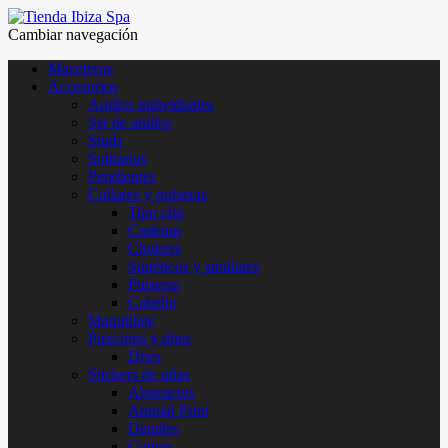
Cambiar navegación
Maceteros
Accesorios
Anillos individuales
Set de anillos
Studs
Solitarios
Pendientes
Collares y pulseras
Tipo clip
Cadenas
Chokers
Sintéticos y similares
Pulseras
Cabello
Maquillaje
Piercings y dijes
Dijes
Stickers de uñas
Abstractos
Animal Print
Detalles
Gatitos