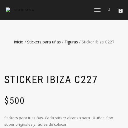
CAMBIAR
0
NAVEGACIÓN
Inicio
/
Stickers para uñas
/
Figuras
/ Sticker Ibiza C227
STICKER IBIZA C227
$
500
Stickers para tus uñas. Cada sticker alcanza para 10 uñas. Son
super originales y fáciles de colocar.