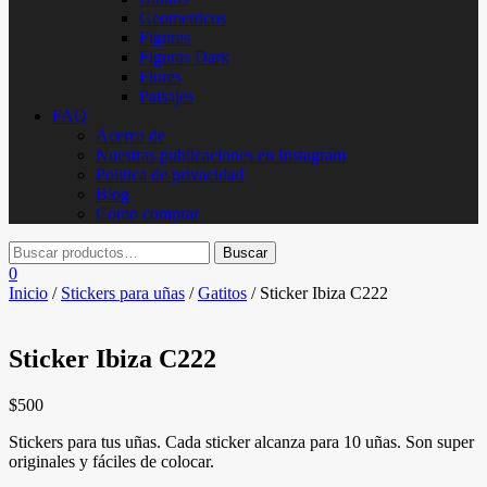
Geometricos
Figuras
Figuras Dark
Flores
Paisajes
FAQ
Acerca de
Nuestras publicaciones en Instagram
Politica de privacidad
Blog
Como comprar
0
Inicio
/
Stickers para uñas
/
Gatitos
/ Sticker Ibiza C222
Sticker Ibiza C222
$
500
Stickers para tus uñas. Cada sticker alcanza para 10 uñas. Son super
originales y fáciles de colocar.