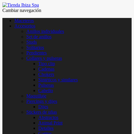
Cambiar navegación
Maceteros
Accesorios
Anillos individuales
Set de anillos
Studs
Solitarios
Pendientes
Collares y pulseras
Tipo clip
Cadenas
Chokers
Sintéticos y similares
Pulseras
Cabello
Maquillaje
Piercings y dijes
Dijes
Stickers de uñas
Abstractos
Animal Print
Detalles
Gatitos