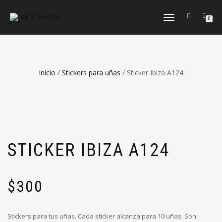
CAMBIAR
0
NAVEGACIÓN
Inicio
/
Stickers para uñas
/ Sticker Ibiza A124
STICKER IBIZA A124
$
300
Stickers para tus uñas. Cada sticker alcanza para 10 uñas. Son