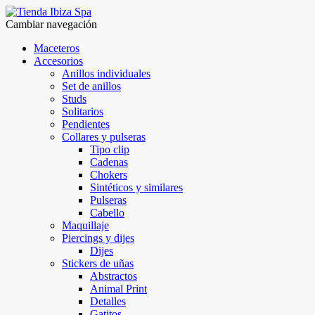
Cambiar navegación
Maceteros
Accesorios
Anillos individuales
Set de anillos
Studs
Solitarios
Pendientes
Collares y pulseras
Tipo clip
Cadenas
Chokers
Sintéticos y similares
Pulseras
Cabello
Maquillaje
Piercings y dijes
Dijes
Stickers de uñas
Abstractos
Animal Print
Detalles
Gatitos