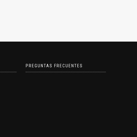
de
producto
PREGUNTAS FRECUENTES