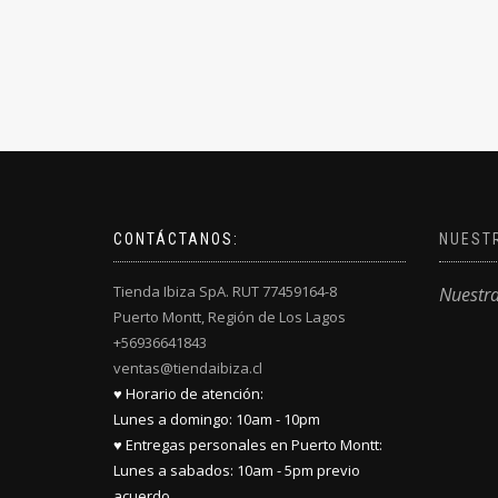
de
producto
CONTÁCTANOS:
NUEST
Tienda Ibiza SpA. RUT 77459164-8
Nuestr
Puerto Montt, Región de Los Lagos
+56936641843
ventas@tiendaibiza.cl
♥ Horario de atención:
Lunes a domingo: 10am - 10pm
♥ Entregas personales en Puerto Montt:
Lunes a sabados: 10am - 5pm previo
acuerdo.