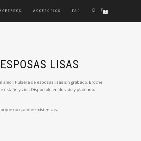
ACETEROS
ACCESORIOS
FAQ
0
 ESPOSAS LISAS
el amor. Pulsera de esposas lisas sin grabado. Broche
de estaño y zinc. Disponible en dorado y plateado.
 porque no quedan existencias.