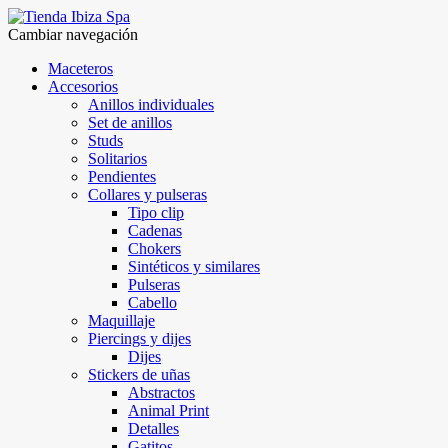
Cambiar navegación
Maceteros
Accesorios
Anillos individuales
Set de anillos
Studs
Solitarios
Pendientes
Collares y pulseras
Tipo clip
Cadenas
Chokers
Sintéticos y similares
Pulseras
Cabello
Maquillaje
Piercings y dijes
Dijes
Stickers de uñas
Abstractos
Animal Print
Detalles
Gatitos