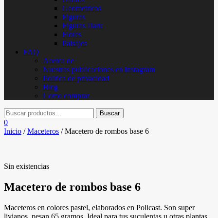
Geometricos
Figuras
Figuras Dark
Flores
Paisajes
FAQ
Acerca de
Nuestras publicaciones en Instagram
Politica de privacidad
Blog
Como comprar
0
Inicio
/
Maceteros
/ Macetero de rombos base 6
Sin existencias
Macetero de rombos base 6
Maceteros en colores pastel, elaborados en Policast. Son super
livianos, pesan 65 gramos. Ideal para tus suculentas u otras plantas