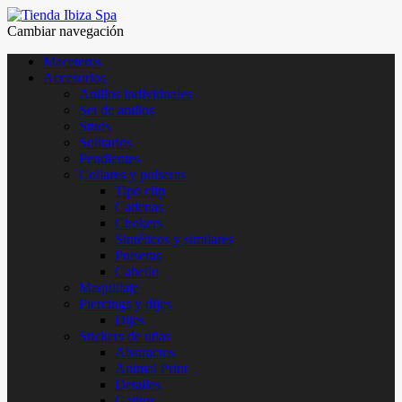
Cambiar navegación
Maceteros
Accesorios
Anillos individuales
Set de anillos
Studs
Solitarios
Pendientes
Collares y pulseras
Tipo clip
Cadenas
Chokers
Sintéticos y similares
Pulseras
Cabello
Maquillaje
Piercings y dijes
Dijes
Stickers de uñas
Abstractos
Animal Print
Detalles
Gatitos