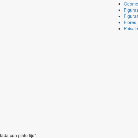
Geomet
Figura
Figura
Flores
Paisaj
ada con plato fijo”