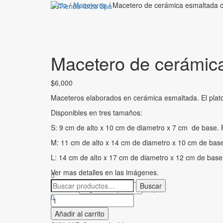
Inicio
/
Maceteros
/ Macetero de cerámica esmaltada co
Macetero de cerámica
$
6,000
Maceteros elaborados en cerámica esmaltada. El plato 
Disponibles en tres tamaños:
S: 9 cm de alto x 10 cm de diametro x 7 cm de base. 
M: 11 cm de alto x 14 cm de diametro x 10 cm de base
L: 14 cm de alto x 17 cm de diametro x 12 cm de base.
Ver mas detalles en las imágenes.
Limpiar
Tamaños
0
Macetero
de
Añadir al carrito
cerámica