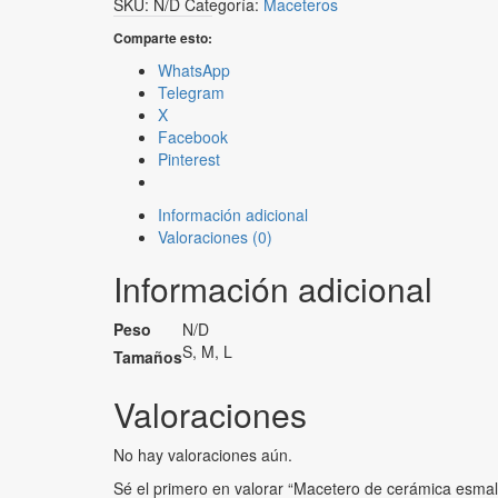
SKU:
N/D
Categoría:
Maceteros
esmaltada
con
Comparte esto:
plato
WhatsApp
fijo
Telegram
cantidad
X
Facebook
Pinterest
Información adicional
Valoraciones (0)
Información adicional
Peso
N/D
S, M, L
Tamaños
Valoraciones
No hay valoraciones aún.
Sé el primero en valorar “Macetero de cerámica esmalt