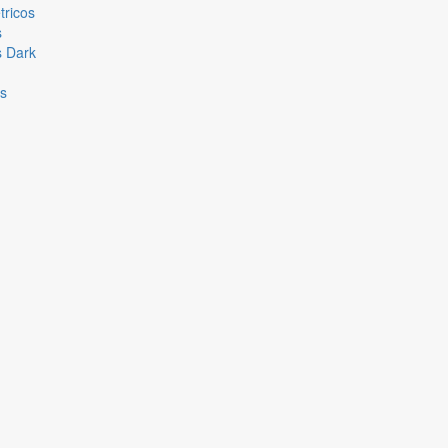
ricos
s
s Dark
es