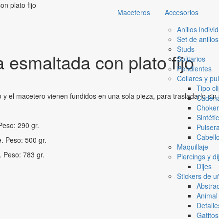
n plato fijo
Maceteros
Accesorios
Anillos indivi
Set de anillos
Studs
 esmaltada con plato fijo
Solitarios
Pendientes
Collares y pu
Tipo cl
y el macetero vienen fundidos en una sola pieza, para trasladarlo sin
Caden
Choker
Sintéti
Peso: 290 gr.
Pulser
Cabell
. Peso: 500 gr.
Maquillaje
 Peso: 783 gr.
Piercings y di
Dijes
Stickers de u
Abstra
Animal 
Detalle
Gatitos