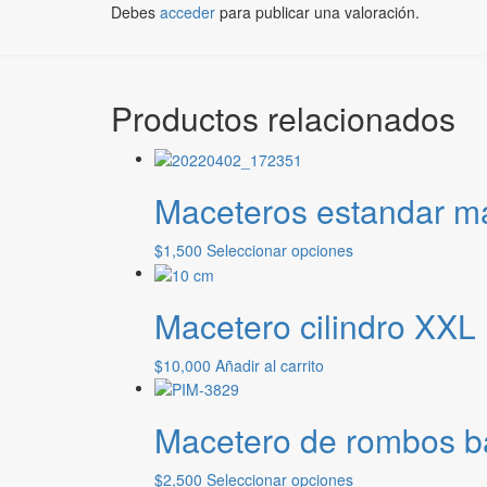
Debes
acceder
para publicar una valoración.
Productos relacionados
Maceteros estandar ma
Este
$
1,500
Seleccionar opciones
producto
tiene
Macetero cilindro XXL
múltiples
variantes.
Las
$
10,000
Añadir al carrito
opciones
se
pueden
Macetero de rombos b
elegir
en
Este
$
2,500
Seleccionar opciones