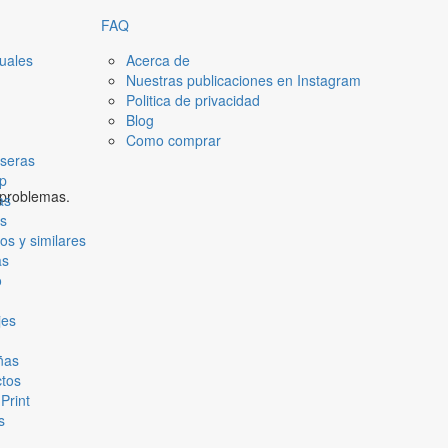
FAQ
duales
Acerca de
Nuestras publicaciones en Instagram
Politica de privacidad
Blog
Como comprar
lseras
ip
 problemas.
as
s
cos y similares
as
o
jes
ñas
ctos
Print
s