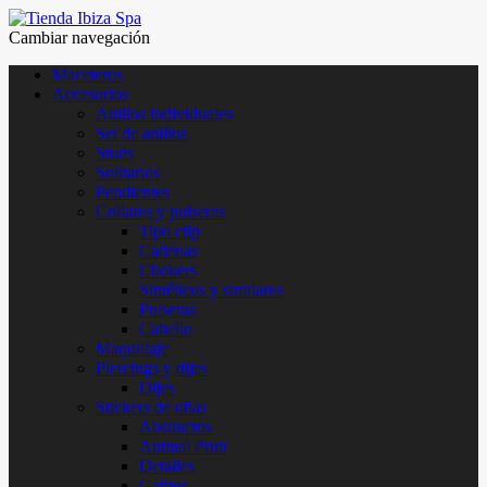
Cambiar navegación
Maceteros
Accesorios
Anillos individuales
Set de anillos
Studs
Solitarios
Pendientes
Collares y pulseras
Tipo clip
Cadenas
Chokers
Sintéticos y similares
Pulseras
Cabello
Maquillaje
Piercings y dijes
Dijes
Stickers de uñas
Abstractos
Animal Print
Detalles
Gatitos