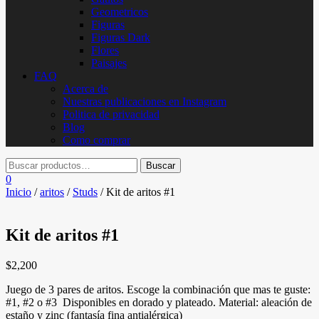
Geometricos
Figuras
Figuras Dark
Flores
Paisajes
FAQ
Acerca de
Nuestras publicaciones en Instagram
Politica de privacidad
Blog
Como comprar
0
Inicio
/
aritos
/
Studs
/ Kit de aritos #1
Kit de aritos #1
$
2,200
Juego de 3 pares de aritos. Escoge la combinación que mas te guste:
#1, #2 o #3 Disponibles en dorado y plateado. Material: aleación de
estaño y zinc (fantasía fina antialérgica)