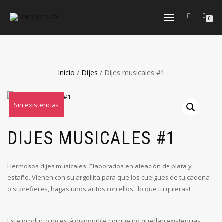
CAMBIAR
0
NAVEGACIÓN
Inicio
/
Dijes
/ Dijes musicales #1
Sin existencias
DIJES MUSICALES #1
Hermosos dijes musicales. Elaborados en aleación de plata y
estaño. Vienen con su argollita para que los cuelgues de tu cadena
o si prefieres, hagas unos aritos con ellos. lo que tu quieras!
Este producto no está disponible porque no quedan existencias.