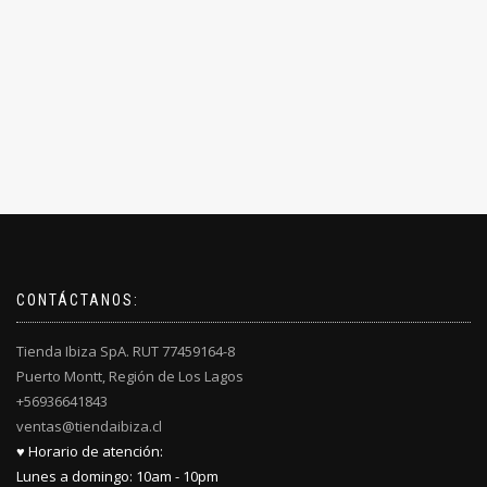
en
en
la
la
página
página
de
de
producto
producto
CONTÁCTANOS:
Tienda Ibiza SpA. RUT 77459164-8
Puerto Montt, Región de Los Lagos
+56936641843
ventas@tiendaibiza.cl
♥ Horario de atención:
Lunes a domingo: 10am - 10pm