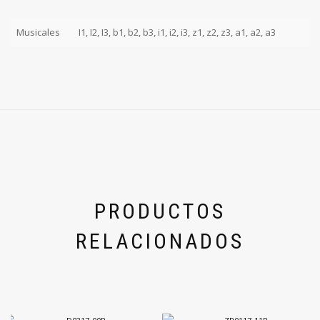
Musicales
I1, I2, I3, b1, b2, b3, i1, i2, i3, z1, z2, z3, a1, a2, a3
PRODUCTOS
RELACIONADOS