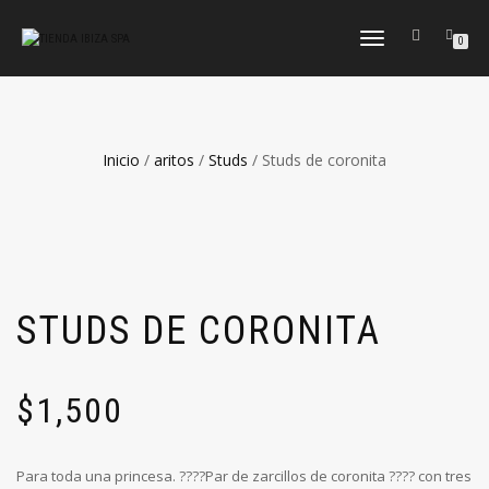
CAMBIAR
0
NAVEGACIÓN
Inicio
/
aritos
/
Studs
/ Studs de coronita
STUDS DE CORONITA
$
1,500
Para toda una princesa. ????Par de zarcillos de coronita ???? con tres