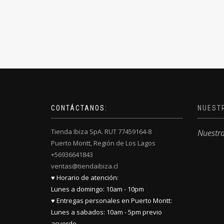
CONTÁCTANOS:
NUEST
Tienda Ibiza SpA. RUT 77459164-8
Nuestr
Puerto Montt, Región de Los Lagos
+56936641843
ventas@tiendaibiza.cl
♥ Horario de atención:
Lunes a domingo: 10am - 10pm
♥ Entregas personales en Puerto Montt:
Lunes a sabados: 10am - 5pm previo
acuerdo.