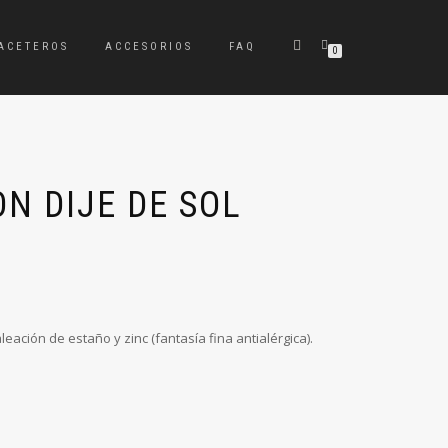
ACETEROS
ACCESORIOS
FAQ
0
N DIJE DE SOL
leación de estaño y zinc (fantasía fina antialérgica).