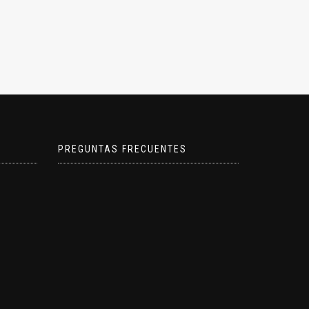
de
producto
PREGUNTAS FRECUENTES