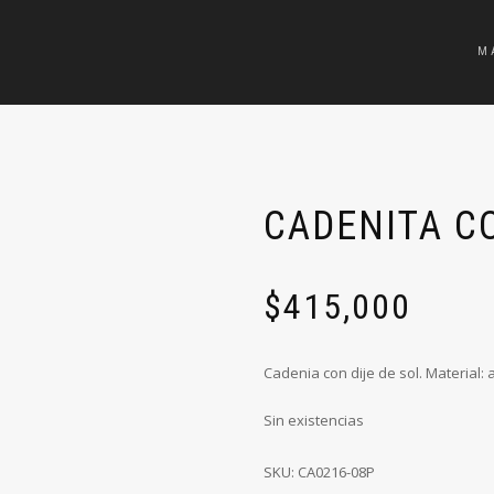
M
CADENITA CO
$
415,000
Cadenia con dije de sol. Material: a
Sin existencias
SKU:
CA0216-08P