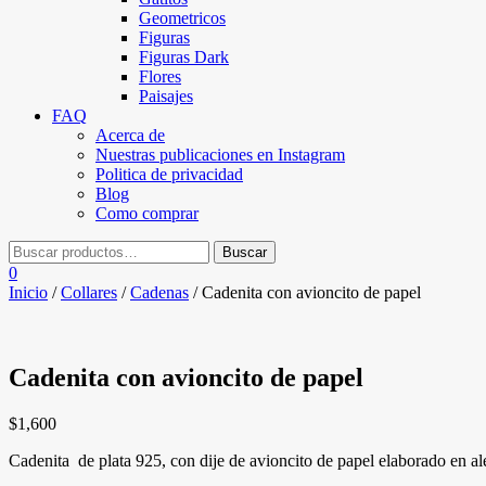
Geometricos
Figuras
Figuras Dark
Flores
Paisajes
FAQ
Acerca de
Nuestras publicaciones en Instagram
Politica de privacidad
Blog
Como comprar
0
Inicio
/
Collares
/
Cadenas
/ Cadenita con avioncito de papel
Cadenita con avioncito de papel
$
1,600
Cadenita de plata 925, con dije de avioncito de papel elaborado en alea