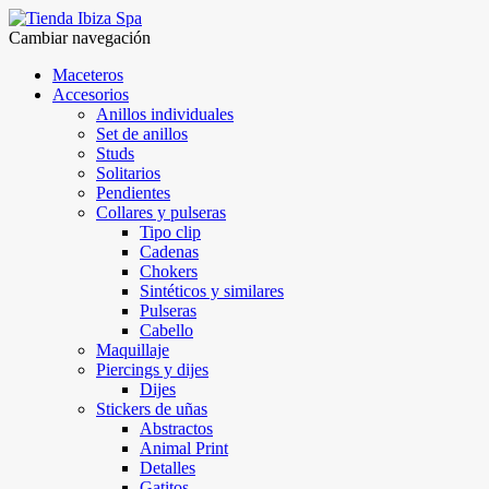
Cambiar navegación
Maceteros
Accesorios
Anillos individuales
Set de anillos
Studs
Solitarios
Pendientes
Collares y pulseras
Tipo clip
Cadenas
Chokers
Sintéticos y similares
Pulseras
Cabello
Maquillaje
Piercings y dijes
Dijes
Stickers de uñas
Abstractos
Animal Print
Detalles
Gatitos