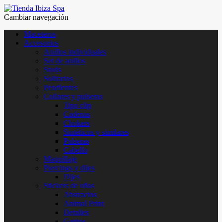
Cambiar navegación
Maceteros
Accesorios
Anillos individuales
Set de anillos
Studs
Solitarios
Pendientes
Collares y pulseras
Tipo clip
Cadenas
Chokers
Sintéticos y similares
Pulseras
Cabello
Maquillaje
Piercings y dijes
Dijes
Stickers de uñas
Abstractos
Animal Print
Detalles
Gatitos