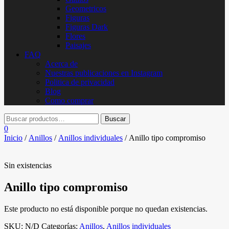
Geometricos
Figuras
Figuras Dark
Flores
Paisajes
FAQ
Acerca de
Nuestras publicaciones en Instagram
Politica de privacidad
Blog
Como comprar
0
Inicio
/
Anillos
/
Anillos individuales
/ Anillo tipo compromiso
Sin existencias
Anillo tipo compromiso
Este producto no está disponible porque no quedan existencias.
SKU:
N/D
Categorías:
Anillos
,
Anillos individuales