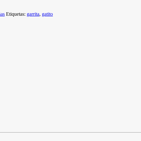
ñas
Etiquetas:
garrita
,
gatito