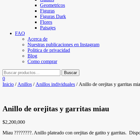
Geometricos
Figuras
Figuras Dark
Flores
Paisajes
FAQ
Acerca de
Nuestras publicaciones en Instagram
Politica de privacidad
Blog
Como comprar
0
Inicio
/
Anillos
/
Anillos individuales
/ Anillo de orejitas y garritas mi
Anillo de orejitas y garritas miau
$
2,200,000
Miau ????????. Anillo plateado con orejitas de gatito y garritas. Dispo