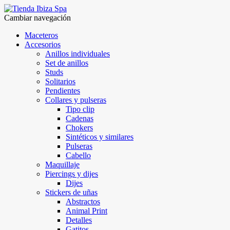
Cambiar navegación
Maceteros
Accesorios
Anillos individuales
Set de anillos
Studs
Solitarios
Pendientes
Collares y pulseras
Tipo clip
Cadenas
Chokers
Sintéticos y similares
Pulseras
Cabello
Maquillaje
Piercings y dijes
Dijes
Stickers de uñas
Abstractos
Animal Print
Detalles
Gatitos