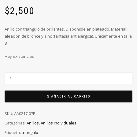
$
2,500
Anillo con triangulo de brillantes. Disponible en plateado. Material:
aleación de bronce y zinc (fantasía antialérgica). Únicamente en talla
8.
Hay existencias
AÑADIR AL CARRITO
SKU:
AA0217-07P
Categorías:
Anillos
,
Anillos individuales
Etiqueta:
triangulo