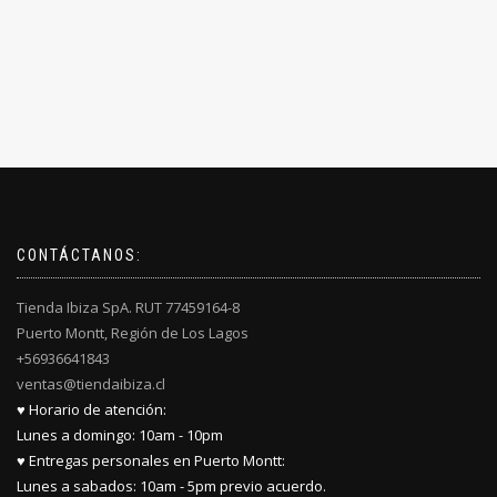
página
página
de
de
producto
producto
CONTÁCTANOS:
Tienda Ibiza SpA. RUT 77459164-8
Puerto Montt, Región de Los Lagos
+56936641843
ventas@tiendaibiza.cl
♥ Horario de atención:
Lunes a domingo: 10am - 10pm
♥ Entregas personales en Puerto Montt:
Lunes a sabados: 10am - 5pm previo acuerdo.