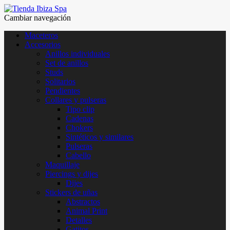
Cambiar navegación
Maceteros
Accesorios
Anillos individuales
Set de anillos
Studs
Solitarios
Pendientes
Collares y pulseras
Tipo clip
Cadenas
Chokers
Sintéticos y similares
Pulseras
Cabello
Maquillaje
Piercings y dijes
Dijes
Stickers de uñas
Abstractos
Animal Print
Detalles
Gatitos