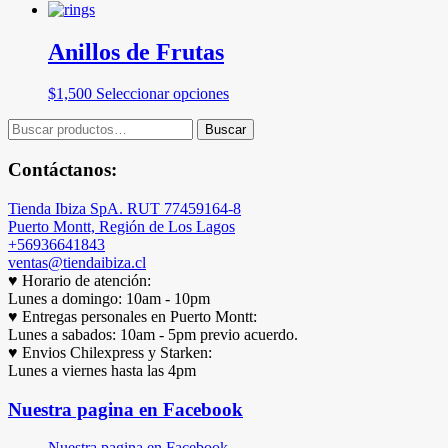
Anillos de Frutas
Este
$
1,500
Seleccionar opciones
producto
Buscar
tiene
Buscar
por:
múltiples
variantes.
Contáctanos:
Las
opciones
Tienda Ibiza SpA. RUT 77459164-8
se
Puerto Montt, Región de Los Lagos
pueden
+56936641843
elegir
ventas@tiendaibiza.cl
en
♥ Horario de atención:
la
Lunes a domingo: 10am - 10pm
página
♥ Entregas personales en Puerto Montt:
de
Lunes a sabados: 10am - 5pm previo acuerdo.
producto
♥ Envios Chilexpress y Starken:
Lunes a viernes hasta las 4pm
Nuestra pagina en Facebook
Nuestra pagina en Facebook