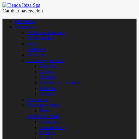
Cambiar navegación
Maceteros
Accesorios
Anillos individuales
Set de anillos
Studs
Solitarios
Pendientes
Collares y pulseras
Tipo clip
Cadenas
Chokers
Sintéticos y similares
Pulseras
Cabello
Maquillaje
Piercings y dijes
Dijes
Stickers de uñas
Abstractos
Animal Print
Detalles
Gatitos