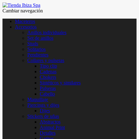
Cambiar navegación
Maceteros
Accesorios
Anillos individuales
Set de anillos
Studs
Solitarios
Pendientes
Collares y pulseras
Tipo clip
Cadenas
Chokers
Sintéticos y similares
Pulseras
Cabello
Maquillaje
Piercings y dijes
Dijes
Stickers de uñas
Abstractos
Animal Print
Detalles
Gatitos