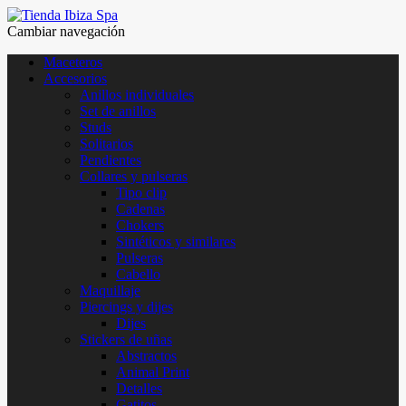
Cambiar navegación
Maceteros
Accesorios
Anillos individuales
Set de anillos
Studs
Solitarios
Pendientes
Collares y pulseras
Tipo clip
Cadenas
Chokers
Sintéticos y similares
Pulseras
Cabello
Maquillaje
Piercings y dijes
Dijes
Stickers de uñas
Abstractos
Animal Print
Detalles
Gatitos