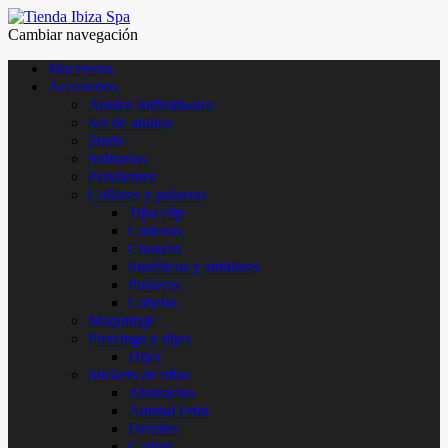
Cambiar navegación
Maceteros
Accesorios
Anillos individuales
Set de anillos
Studs
Solitarios
Pendientes
Collares y pulseras
Tipo clip
Cadenas
Chokers
Sintéticos y similares
Pulseras
Cabello
Maquillaje
Piercings y dijes
Dijes
Stickers de uñas
Abstractos
Animal Print
Detalles
Gatitos