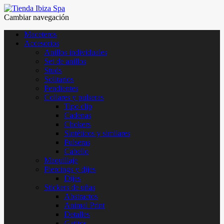
Cambiar navegación
Maceteros
Accesorios
Anillos individuales
Set de anillos
Studs
Solitarios
Pendientes
Collares y pulseras
Tipo clip
Cadenas
Chokers
Sintéticos y similares
Pulseras
Cabello
Maquillaje
Piercings y dijes
Dijes
Stickers de uñas
Abstractos
Animal Print
Detalles
Gatitos