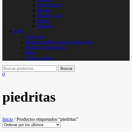
Geometricos
Figuras
Figuras Dark
Flores
Paisajes
FAQ
Acerca de
Nuestras publicaciones en Instagram
Politica de privacidad
Blog
Como comprar
0
piedritas
Inicio
/ Productos etiquetados “piedritas”