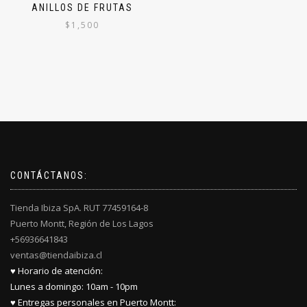
ANILLOS DE FRUTAS
$
1,500
Este
producto
tiene
múltiples
variantes.
Las
opciones
se
pueden
elegir
CONTÁCTANOS:
en
la
Tienda Ibiza SpA. RUT 77459164-8
página
Puerto Montt, Región de Los Lagos
de
producto
+56936641843
ventas@tiendaibiza.cl
♥ Horario de atención:
Lunes a domingo: 10am - 10pm
♥ Entregas personales en Puerto Montt: