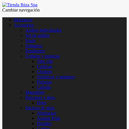
Cambiar navegación
Maceteros
Accesorios
Anillos individuales
Set de anillos
Studs
Solitarios
Pendientes
Collares y pulseras
Tipo clip
Cadenas
Chokers
Sintéticos y similares
Pulseras
Cabello
Maquillaje
Piercings y dijes
Dijes
Stickers de uñas
Abstractos
Animal Print
Detalles
Gatitos