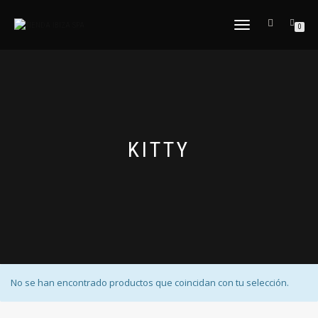
CAMBIAR
0
NAVEGACIÓN
KITTY
No se han encontrado productos que coincidan con tu selección.