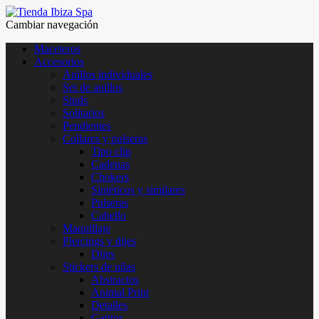
Cambiar navegación
Maceteros
Accesorios
Anillos individuales
Set de anillos
Studs
Solitarios
Pendientes
Collares y pulseras
Tipo clip
Cadenas
Chokers
Sintéticos y similares
Pulseras
Cabello
Maquillaje
Piercings y dijes
Dijes
Stickers de uñas
Abstractos
Animal Print
Detalles
Gatitos