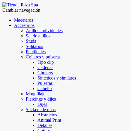
Cambiar navegación
Maceteros
Accesorios
Anillos individuales
Set de anillos
Studs
Solitarios
Pendientes
Collares y pulseras
Tipo clip
Cadenas
Chokers
Sintéticos y similares
Pulseras
Cabello
Maquillaje
Piercings y dijes
Dijes
Stickers de uñas
Abstractos
Animal Print
Detalles
Gatitos