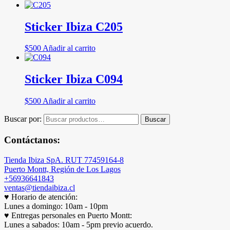
Sticker Ibiza C205
$
500
Añadir al carrito
Sticker Ibiza C094
$
500
Añadir al carrito
Buscar por:
Buscar
Contáctanos:
Tienda Ibiza SpA. RUT 77459164-8
Puerto Montt, Región de Los Lagos
+56936641843
ventas@tiendaibiza.cl
♥ Horario de atención:
Lunes a domingo: 10am - 10pm
♥ Entregas personales en Puerto Montt:
Lunes a sabados: 10am - 5pm previo acuerdo.