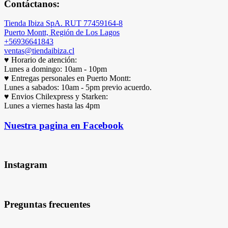
Contáctanos:
Tienda Ibiza SpA. RUT 77459164-8
Puerto Montt, Región de Los Lagos
+56936641843
ventas@tiendaibiza.cl
♥ Horario de atención:
Lunes a domingo: 10am - 10pm
♥ Entregas personales en Puerto Montt:
Lunes a sabados: 10am - 5pm previo acuerdo.
♥ Envios Chilexpress y Starken:
Lunes a viernes hasta las 4pm
Nuestra pagina en Facebook
Instagram
Preguntas frecuentes