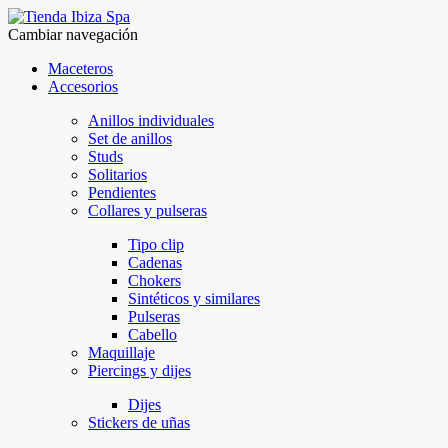
Cambiar navegación
Maceteros
Accesorios
Anillos individuales
Set de anillos
Studs
Solitarios
Pendientes
Collares y pulseras
Tipo clip
Cadenas
Chokers
Sintéticos y similares
Pulseras
Cabello
Maquillaje
Piercings y dijes
Dijes
Stickers de uñas