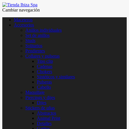
Cambiar navegación
Maceteros
Accesorios
Anillos individuales
Set de anillos
Studs
Solitarios
Pendientes
Collares y pulseras
Tipo clip
Cadenas
Chokers
Sintéticos y similares
Pulseras
Cabello
Maquillaje
Piercings y dijes
Dijes
Stickers de uñas
Abstractos
Animal Print
Detalles
Gatitos