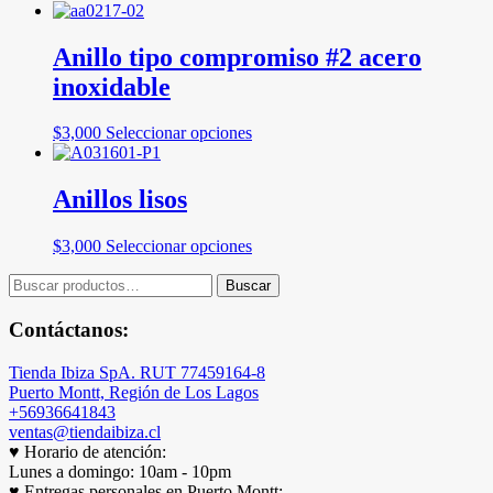
Anillo tipo compromiso #2 acero
inoxidable
Este
$
3,000
Seleccionar opciones
producto
tiene
múltiples
Anillos lisos
variantes.
Las
Este
$
3,000
Seleccionar opciones
opciones
producto
se
Buscar
tiene
Buscar
pueden
por:
múltiples
elegir
variantes.
Contáctanos:
en
Las
la
opciones
página
Tienda Ibiza SpA. RUT 77459164-8
se
de
Puerto Montt, Región de Los Lagos
pueden
producto
+56936641843
elegir
ventas@tiendaibiza.cl
en
♥ Horario de atención:
la
Lunes a domingo: 10am - 10pm
página
♥ Entregas personales en Puerto Montt: