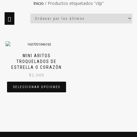
Inicio
/ Productos etiquetados “clip”
MINI ARITOS
TROQUELADOS DE
ESTRELLA O CORAZÓN
$
2,000
SELECCIONAR OPCIONES
Este
producto
tiene
múltiples
variantes.
Las
opciones