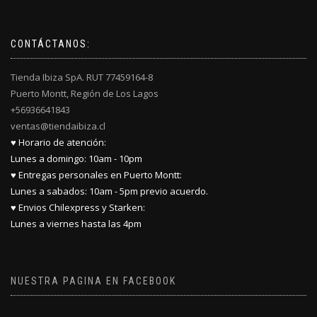
se
pueden
elegir
CONTÁCTANOS:
en
la
Tienda Ibiza SpA. RUT 77459164-8
página
Puerto Montt, Región de Los Lagos
de
producto
+56936641843
ventas@tiendaibiza.cl
♥ Horario de atención:
Lunes a domingo: 10am - 10pm
♥ Entregas personales en Puerto Montt:
Lunes a sabados: 10am - 5pm previo acuerdo.
♥ Envios Chilexpress y Starken:
Lunes a viernes hasta las 4pm
NUESTRA PAGINA EN FACEBOOK